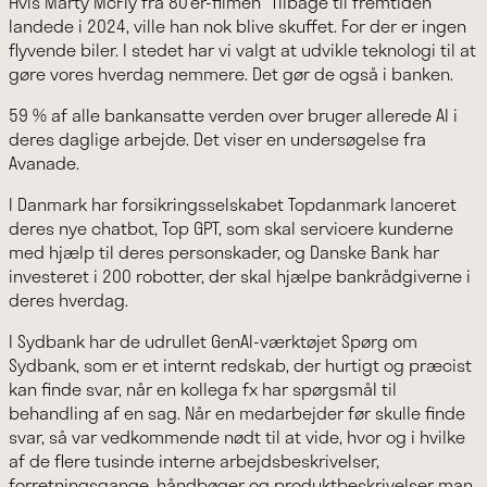
Hvis Marty McFly fra 80’er-filmen “Tilbage til fremtiden”
landede i 2024, ville han nok blive skuffet. For der er ingen
flyvende biler. I stedet har vi valgt at udvikle teknologi til at
gøre vores hverdag nemmere. Det gør de også i banken.
59 % af alle bankansatte verden over bruger allerede AI i
deres daglige arbejde. Det viser en undersøgelse fra
Avanade.
I Danmark har forsikringsselskabet Topdanmark lanceret
deres nye chatbot, Top GPT, som skal servicere kunderne
med hjælp til deres personskader, og Danske Bank har
investeret i 200 robotter, der skal hjælpe bankrådgiverne i
deres hverdag.
I Sydbank har de udrullet GenAI-værktøjet Spørg om
Sydbank, som er et internt redskab, der hurtigt og præcist
kan finde svar, når en kollega fx har spørgsmål til
behandling af en sag. Når en medarbejder før skulle finde
svar, så var vedkommende nødt til at vide, hvor og i hvilke
af de flere tusinde interne arbejdsbeskrivelser,
forretningsgange, håndbøger og produktbeskrivelser man