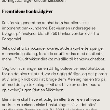
åbningstid,” siger Kristian Mikkelsen.
Fremtidens bankrådgiver
Den første generation af chatbots har ellers ikke
imponeret bankkunderne. Det viser en undersøgelse
bygget på analyser blandt 250 banker verden over fra
Capgemini.
Seks ud af ti bankkunder svarer, at de aktivt efterspørger
menneskelig dialog, fordi de er utilfredse med chatbots,
mens 17 % udtrykker direkte mistillid til bankens chatbot.
“Jeg tror, at mange har en dårlig oplevelse med chatbots,
for da de blev rullet ud, var de rigtig dårlige, og det gjorde,
at vi alle gik lidt død i at bruge dem. Men jeg har en tro på,
at med de nye teknologier vil det blive en endnu bedre
oplevelse,” siger Kristian Mikkelsen.
Men når vi skal have et boliglån eller træffe en af livets
andre store økonomiske beslutninger, så vil det altså
stadig være Bente og ikke B1-S234, vi sidder over for.