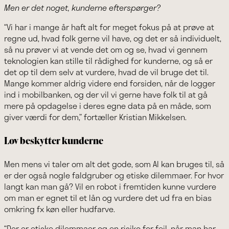
Men er det noget, kunderne efterspørger?
“Vi har i mange år haft alt for meget fokus på at prøve at
regne ud, hvad folk gerne vil have, og det er så individuelt,
så nu prøver vi at vende det om og se, hvad vi gennem
teknologien kan stille til rådighed for kunderne, og så er
det op til dem selv at vurdere, hvad de vil bruge det til.
Mange kommer aldrig videre end forsiden, når de logger
ind i mobilbanken, og der vil vi gerne have folk til at gå
mere på opdagelse i deres egne data på en måde, som
giver værdi for dem,” fortæller Kristian Mikkelsen.
Lov beskytter kunderne
Men mens vi taler om alt det gode, som AI kan bruges til, så
er der også nogle faldgruber og etiske dilemmaer. For hvor
langt kan man gå? Vil en robot i fremtiden kunne vurdere
om man er egnet til et lån og vurdere det ud fra en bias
omkring fx køn eller hudfarve.
“Der er etiske dilemmaer og en risiko for fejl, når man har