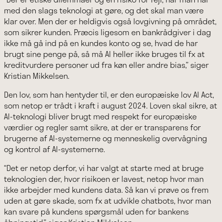
med den slags teknologi at gøre, og det skal man være
klar over. Men der er heldigvis også lovgivning på området,
som sikrer kunden. Præcis ligesom en bankrådgiver i dag
ikke må gå ind på en kundes konto og se, hvad de har
brugt sine penge på, så må AI heller ikke bruges til fx at
kreditvurdere personer ud fra køn eller andre bias,” siger
Kristian Mikkelsen.
Den lov, som han hentyder til, er den europæiske lov AI Act,
som netop er trådt i kraft i august 2024. Loven skal sikre, at
AI-teknologi bliver brugt med respekt for europæiske
værdier og regler samt sikre, at der er transparens for
brugerne af AI-systemerne og menneskelig overvågning
og kontrol af AI-systemerne.
“Det er netop derfor, vi har valgt at starte med at bruge
teknologien der, hvor risikoen er lavest, netop hvor man
ikke arbejder med kundens data. Så kan vi prøve os frem
uden at gøre skade, som fx at udvikle chatbots, hvor man
kan svare på kundens spørgsmål uden for bankens