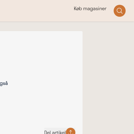
Køb magasiner
også
Del artikel