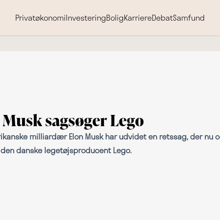
Privatøkonomi
Investering
Bolig
Karriere
Debat
Samfund
 Musk sagsøger Lego
kanske milliardær Elon Musk har udvidet en retssag, der nu 
 den danske legetøjsproducent Lego.