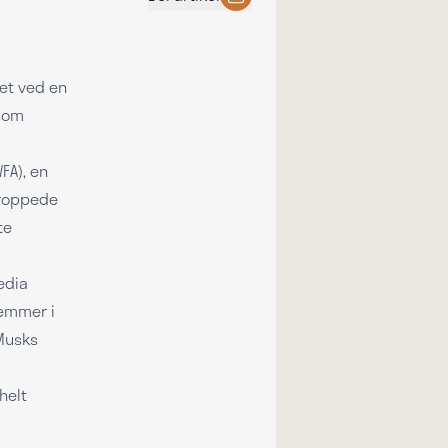
et ved en
 som
FA), en
droppede
te
edia
lemmer i
Musks
helt