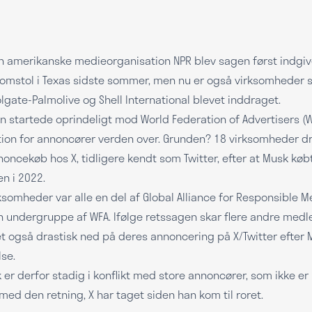
n amerikanske medieorganisation NPR blev sagen først indgiv
domstol i Texas sidste sommer, men nu er også virksomheder
olgate-Palmolive og Shell International blevet inddraget.
 startede oprindeligt mod World Federation of Advertisers (W
tion for annoncører verden over. Grunden? 18 virksomheder 
oncekøb hos X, tidligere kendt som Twitter, efter at Musk køb
n i 2022.
ksomheder var alle en del af Global Alliance for Responsible M
n undergruppe af WFA. Ifølge retssagen skar flere andre med
 også drastisk ned på deres annoncering på X/Twitter efter 
se.
 er derfor stadig i konflikt med store annoncører, som ikke er 
 med den retning, X har taget siden han kom til roret.