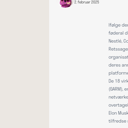
2. februar 2025
Ifølge de
føderal 
Nestlé, C
Retssagen
organisa
deres ann
platforme
De 18 vir
(GARM), e
netværket
overtagel
Elon Musk
tilfredse