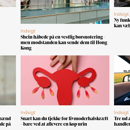
Indsigt
Ny funk
kan væl
Indsigt
Shein håbede på en vestlig børsnotering –
men modstanden kan sende dem til Hong
Kong
Indsigt
Indsigt
 mænd
Snart kan du tjekke for livmoderhalskræft
Tre ud 
de på
– bare ved at aflevere en kop urin
handler